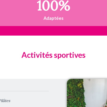
100
%
Adaptées
Activités sportives
ilâtes