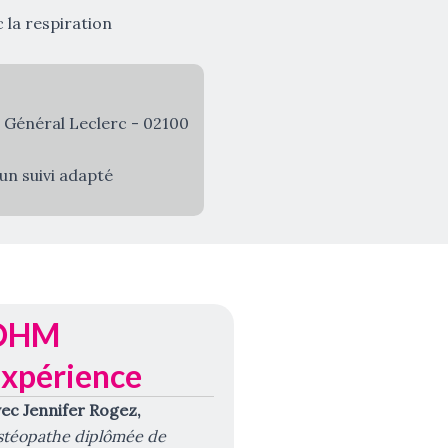
 la respiration
du Général Leclerc - 02100
un suivi adapté
OHM
xpérience
ec Jennifer Rogez,
téopathe diplômée de