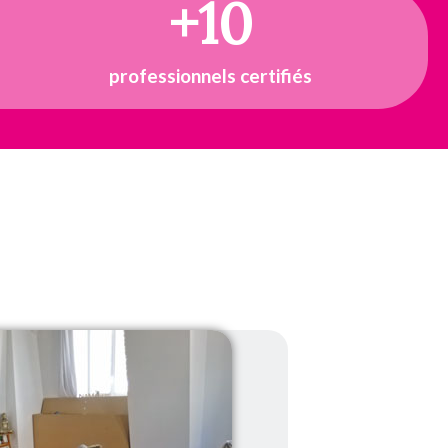
+
10
professionnels certifiés