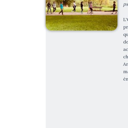
p
L'
pr
qu
d
ac
ch
Ar
ma
én