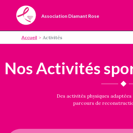
Aller
au
Association Diamant Rose
contenu
Accueil
Activités
Nos Activités spo
Des activités physiques adaptée
parcours de reconstructio