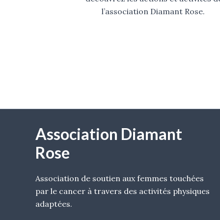
b
s
u
l’association Diamant Rose.
o
a
b
o
p
e
k
p
Association Diamant
Rose
Association de soutien aux femmes touchées
par le cancer à travers des activités physiques
adaptées.