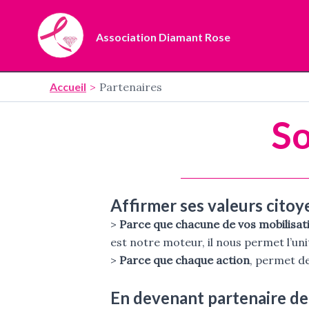
Aller
au
Association Diamant Rose
contenu
Accueil
Partenaires
So
Affirmer ses valeurs citoy
>
Parce que chacune de vos mobilisat
est notre moteur, il nous permet l’uni
>
Parce que chaque action
, permet de
En devenant partenaire de