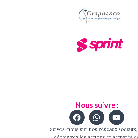
Nous suivre :
F
W
Y
a
h
o
c
a
u
Suivez-nous sur nos réseaux sociaux,
e
t
t
découvrez les actions et activités d