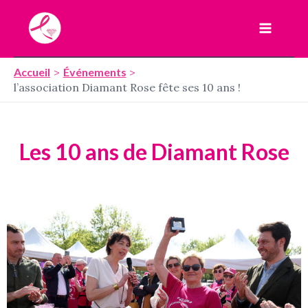
Aller
Main
au
Menu
contenu
Accueil
Événements
l’association Diamant Rose fête ses 10 ans !
Les 10 ans de Diamant Rose